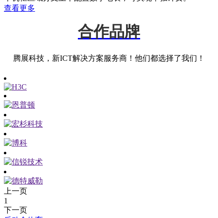
查看更多
合作品牌
腾展科技，新ICT解决方案服务商！他们都选择了我们！
上一页
1
下一页