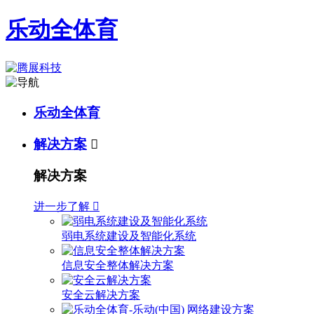
乐动全体育
乐动全体育
解决方案

解决方案
进一步了解

弱电系统建设及智能化系统
信息安全整体解决方案
安全云解决方案