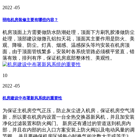
2022
-05
弱电机房装修主要有哪些内容？
机房顶面上方需要做防水防潮处理，顶面下方刷乳胶漆做防尘
处理，顶部建议做微孔铝扣天花，顶面其主要作用是防火、美
观、降噪、防尘。灯具、烟感、温感探头等均安装在机房顶
面，由于顶面管线繁多，安装时各系统管路必须横平竖直，错
落有致，排列有序，保证机房底部整体性、美观性。
10
2022
-05
机房建设中布署新风系统的重要性
为保证主机房空气正压，防止灰尘进入机房，保证机房空气清
新，所以要在机房内设置一台全热交换器新风机，并且加安装
净化过滤装置和防火阀门。 新房还有通过的管道送到机房内
部，并且在内部的出入口方案安装上防火阀以及电动风量的调
节阀。 并且要确保机房区域每小时换气的次数大于或等于3