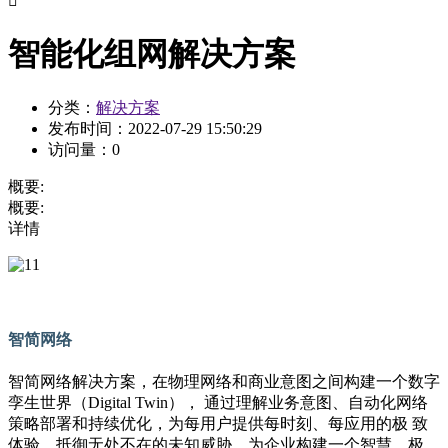

智能化组网解决方案
分类：
解决方案
发布时间：
2022-07-29 15:50:29
访问量：
0
概要:
概要:
详情
智简网络
智简网络解决方案，在物理网络和商业意图之间构建一个数字
孪生世界（Digital Twin）， 通过理解业务意图、自动化网络
策略部署和持续优化，为每用户提供每时刻、每应用的极 致
体验，抵御无处不在的未知威胁，为企业构建一个智慧、极