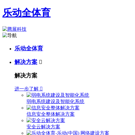
乐动全体育
乐动全体育
解决方案

解决方案
进一步了解

弱电系统建设及智能化系统
信息安全整体解决方案
安全云解决方案