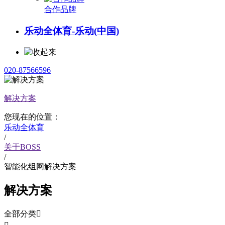
合作品牌
乐动全体育-乐动(中国)
020-87566596
解决方案
您现在的位置：
乐动全体育
/
关于BOSS
/
智能化组网解决方案
解决方案
全部分类
