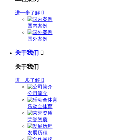
进一步了解

国内案例
国外案例
关于我们

关于我们
进一步了解

公司简介
乐动全体育
荣誉资质
发展历程