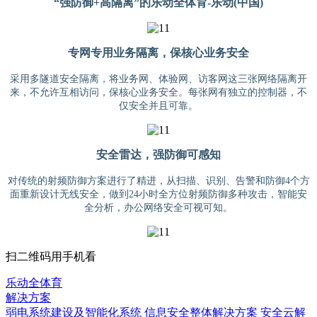
“强防御+高隔离”的乐动全体育-乐动(中国)
专网专用业务隔离，保核心业务安全
采用多隧道安全隔离，将业务网、体验网、访客网这三张网络隔离开
来，不允许互相访问，保核心业务安全。每张网有独立的控制器，不
仅安全并且可靠。
安全雷达，强防御可感知
对传统的射频防御方案进行了精进，从扫描、识别、告警和防御4个方
面重新设计无线安全，做到24小时全方位射频防御多种攻击，智能安
全分析，办公网络安全可视可知。
扫二维码用手机看
乐动全体育
解决方案
弱电系统建设及智能化系统
信息安全整体解决方案
安全云解