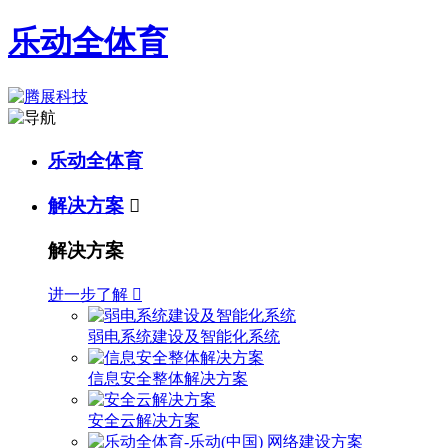
乐动全体育
乐动全体育
解决方案

解决方案
进一步了解

弱电系统建设及智能化系统
信息安全整体解决方案
安全云解决方案