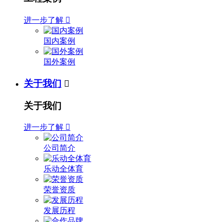
进一步了解

国内案例
国外案例
关于我们

关于我们
进一步了解

公司简介
乐动全体育
荣誉资质
发展历程