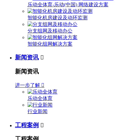
乐动全体育-乐动(中国) 网络建设方案
智能化机房建设及动环监测
分支组网及移动办公
智能化组网解决方案
新闻资讯

新闻资讯
进一步了解

乐动全体育
行业新闻
工程案例

工程案例